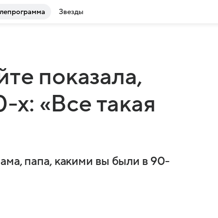
лепрограмма
Звезды
те показала,
0-х: «Все такая
ма, папа, какими вы были в 90-