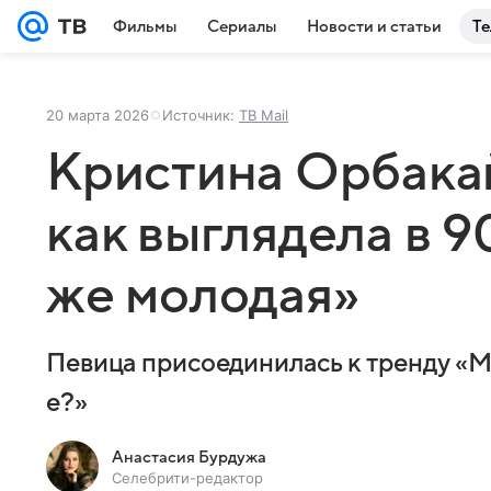
Фильмы
Сериалы
Новости и статьи
Те
20 марта 2026
Источник:
ТВ Mail
Кристина Орбакай
как выглядела в 9
же молодая»
Певица присоединилась к тренду «Ма
е?»
Анастасия Бурдужа
Селебрити-редактор