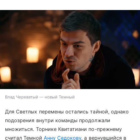
Влад Череватый — новый Темный
Для Светлых перемены остались тайной, однако
подозрения внутри команды продолжали
множиться. Торнике Квитатиани по-прежнему
считал Темной
Анну Седокову
, а вернувшийся в