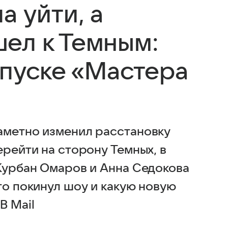
а уйти, а
ел к Темным:
ыпуске «Мастера
аметно изменил расстановку
ерейти на сторону Темных, в
 Курбан Омаров и Анна Седокова
то покинул шоу и какую новую
В Mail