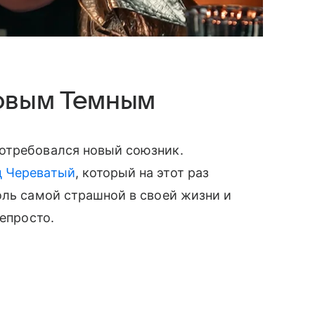
новым Темным
отребовался новый союзник.
д Череватый
, который на этот раз
оль самой страшной в своей жизни и
непросто.