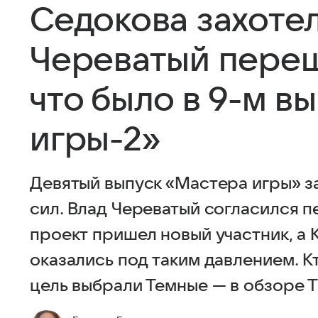
Седокова захотел
Череватый переш
что было в 9-м в
игры-2»
Девятый выпуск «Мастера игры» з
сил. Влад Череватый согласился п
проект пришел новый участник, а
оказались под таким давлением. К
цель выбрали Темные — в обзоре Т