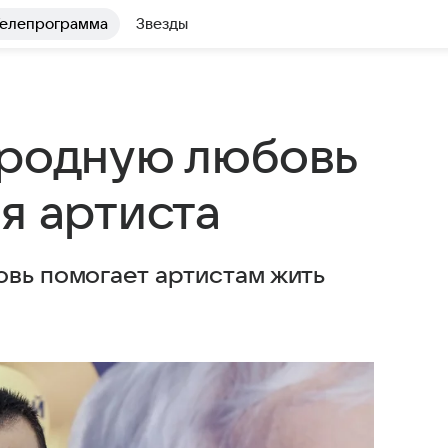
елепрограмма
Звезды
ародную любовь
я артиста
овь помогает артистам жить