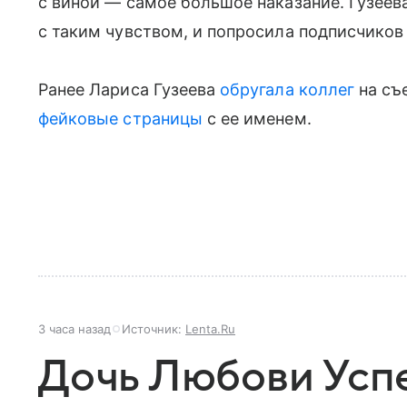
с виной — самое большое наказание. Гузеева 
с таким чувством, и попросила подписчико
Ранее Лариса Гузеева
обругала коллег
на съ
фейковые страницы
с ее именем.
3 часа назад
Источник:
Lenta.Ru
Дочь Любови Усп