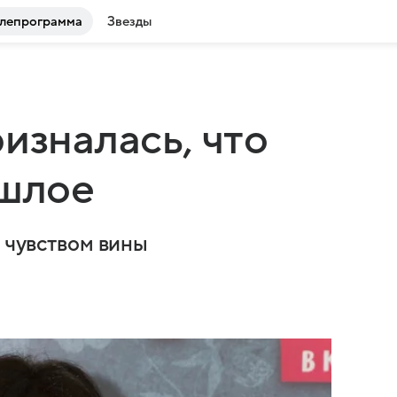
лепрограмма
Звезды
изналась, что
ошлое
с чувством вины