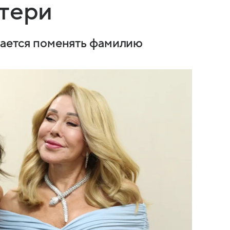
атери
ирается поменять фамилию