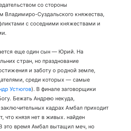
редательством со стороны
м Владимиро-Суздальского княжества,
нфликтами с соседними княжествами и
ми.
ается еще один сын — Юрий. На
льних стран, но празднование
остижения и заботу о родной земле,
дателями, среди которых — самые
ндр Устюгов
). В финале заговорщики
Богу. Бежать Андрею некуда,
В заключительных кадрах Амбал приходит
т, что князя нет в живых. найден
 В это время Амбал вытащил меч, но