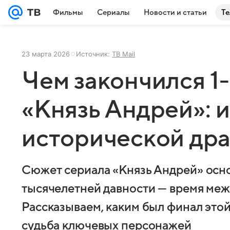
Фильмы
Сериалы
Новости и статьи
Те
23 марта 2026
Источник:
ТВ Mail
Чем закончился 1
«Князь Андрей»: 
исторической др
Сюжет сериала «Князь Андрей» осн
тысячелетней давности — время меж
Рассказываем, каким был финал это
судьба ключевых персонажей