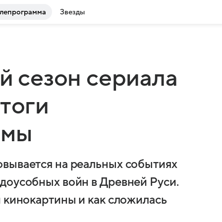
лепрограмма
Звезды
-й сезон сериала
итоги
амы
овывается на реальных событиях
доусобных войн в Древней Руси.
й кинокартины и как сложилась