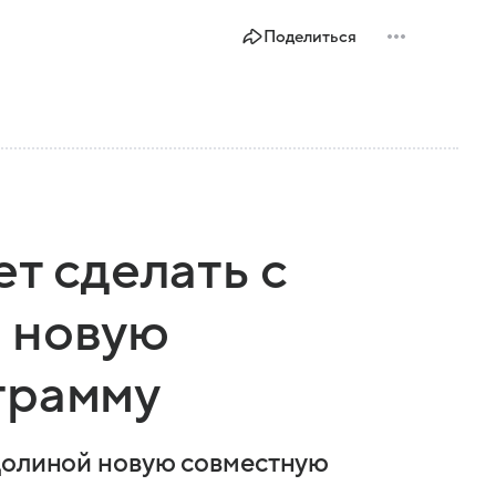
Поделиться
т сделать с
 новую
грамму
 Долиной новую совместную