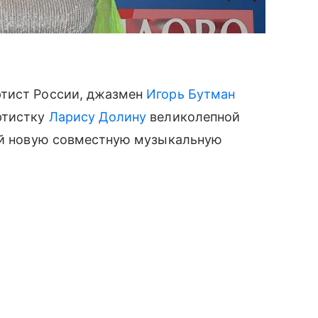
ртист России, джазмен
Игорь Бутман
ртистку
Ларису Долину
великолепной
ней новую совместную музыкальную