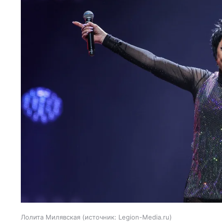
Лолита Милявская
источник:
Legion-Media.ru