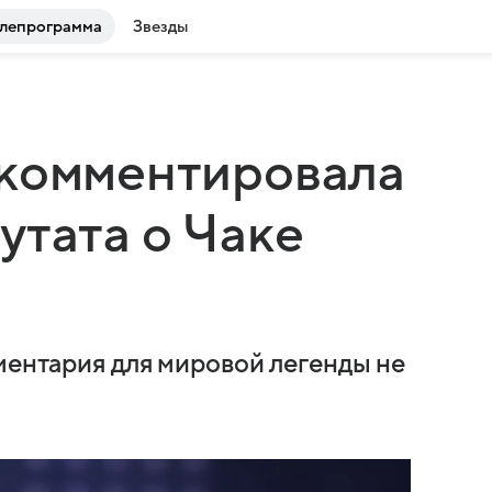
лепрограмма
Звезды
окомментировала
утата о Чаке
ментария для мировой легенды не