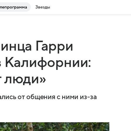
лепрограмма
Звезды
инца Гарри
в Калифорнии:
г люди»
лись от общения с ними из-за