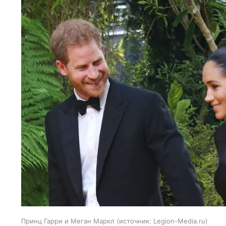
Принц Гарри и Меган Маркл
источник:
Legion-Media.ru