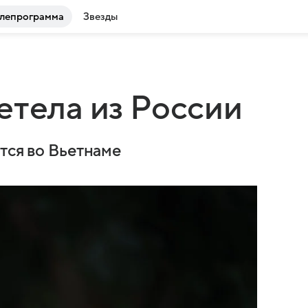
лепрограмма
Звезды
етела из России
тся во Вьетнаме