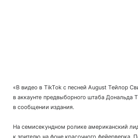
«В видео в TikTok с песней August Тейлор С
в аккаунте предвыборного штаба Дональда Т
в сообщении издания.
На семисекундном ролике американский лид
к зрителю на фоне красочного фейерверка. П