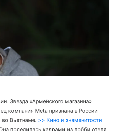
сии. Звезда «Армейского магазина»
лец компания Meta признана в России
 во Вьетнаме.
>> Кино и знаменитости
Она поделилась кадрами из лобби отеля.