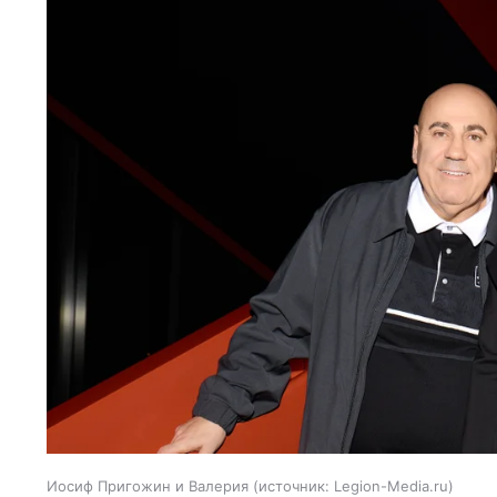
Иосиф Пригожин и Валерия
источник:
Legion-Media.ru