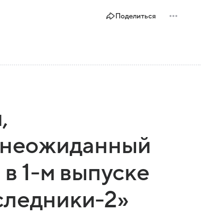
Поделиться
,
и неожиданный
 в 1-м выпуске
следники-2»