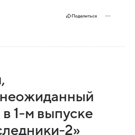
Поделиться
,
и неожиданный
 в 1-м выпуске
следники-2»