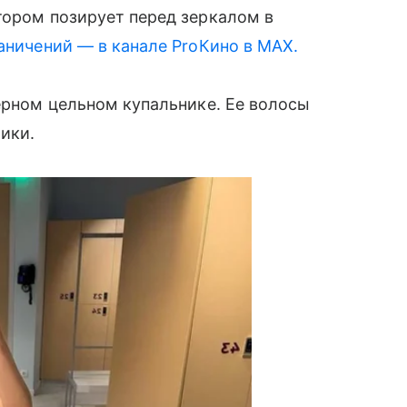
тором позирует перед зеркалом в
аничений — в канале ProКино в MAX.
черном цельном купальнике. Ее волосы
тики.