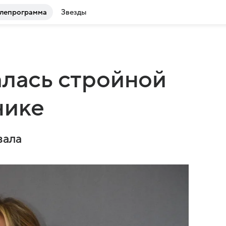
лепрограмма
Звезды
алась стройной
нике
зала