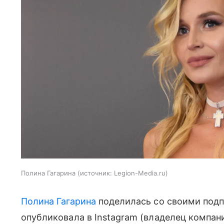
Полина Гагарина
источник:
Legion-Media.ru
Полина Гагарина
поделилась со своими подп
опубликовала в Instagram (владелец компан