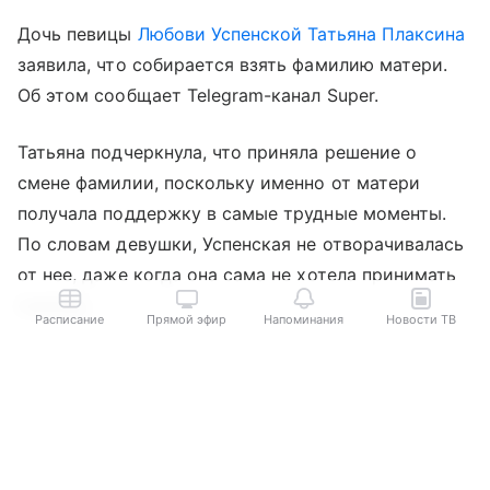
Дочь певицы
Любови Успенской
Татьяна Плаксина
заявила, что собирается взять фамилию матери.
Об этом сообщает Telegram-канал Super.
Татьяна подчеркнула, что приняла решение о
смене фамилии, поскольку именно от матери
получала поддержку в самые трудные моменты.
По словам девушки, Успенская не отворачивалась
от нее, даже когда она сама не хотела принимать
помощь.
Расписание
Прямой эфир
Напоминания
Новости ТВ
«Это мой самый близкий человек и единственная
Выберите комментарий
Выберите комментарий
Выберите комментарий
семья. Я горжусь ей и горжусь этой фамилией», —
заключила Плаксина.
Информация полезная и актуальная
Информация полезная и актуальная
Информация полезная и актуальная
Заголовок вводит в заблуждение
Заголовок вводит в заблуждение
Заголовок вводит в заблуждение
Известно, что Успенская и ее дочь несколько лет