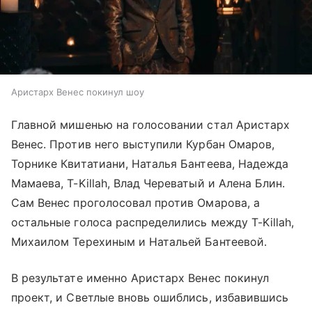
Аристарх Венес покинул шоу
Главной мишенью на голосовании стал Аристарх
Венес. Против него выступили Курбан Омаров,
Торнике Квитатиани, Наталья Бантеева, Надежда
Мамаева, T-Killah, Влад Череватый и Алена Блин.
Сам Венес проголосовал против Омарова, а
остальные голоса распределились между T-Killah,
Михаилом Терехиным и Натальей Бантеевой.
В результате именно Аристарх Венес покинул
проект, и Светлые вновь ошиблись, избавившись