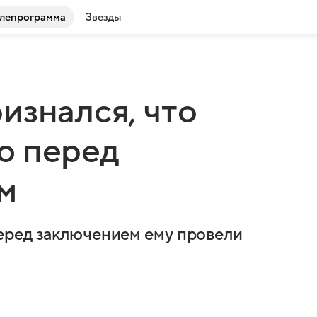
лепрограмма
Звезды
изнался, что
ю перед
м
еред заключением ему провели