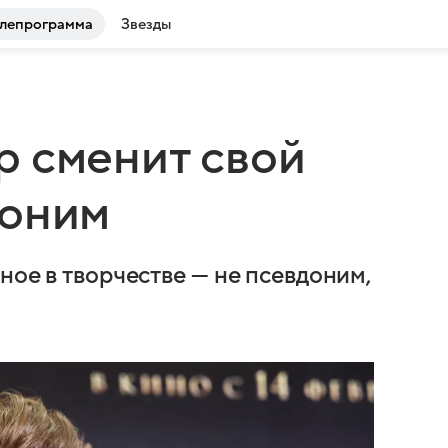
лепрограмма
Звезды
р сменит свой
доним
ное в творчестве — не псевдоним,