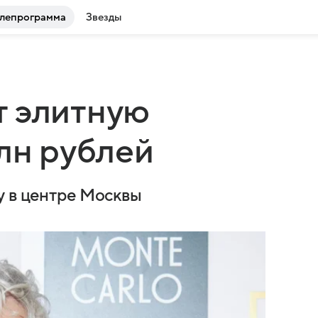
лепрограмма
Звезды
т элитную
млн рублей
у в центре Москвы