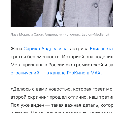
Лиза Моряк и Сарик Андреасян
источник:
Legion-Media.ru
Жена
Сарика Андреасяна
, актриса
Елизавет
третья беременность. Историей она поделил
Meta признана в России экстремистской и з
ограничений — в канале ProКино в MAX.
«Делюсь с вами новостью, которая греет м
второй скрининг прошел отлично, наш трети
Пол уже виден — такая важная деталь, кот