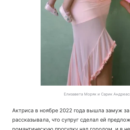
Елизавета Моряк и Сарик Андреася
Актриса в ноябре 2022 года вышла замуж за
рассказывала, что супруг сделал ей предло
романтическую прогулку над городом, и в н