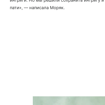
интриги. Но мы решили сохранить интригу и 
пати», — написала Моряк.