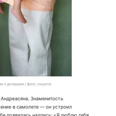
н с дочерьми / фото: соцсети
 Андреасяна. Знаменитость
жение в самолете — он устроил
ебе появилась надпись: «Я люблю тебя,