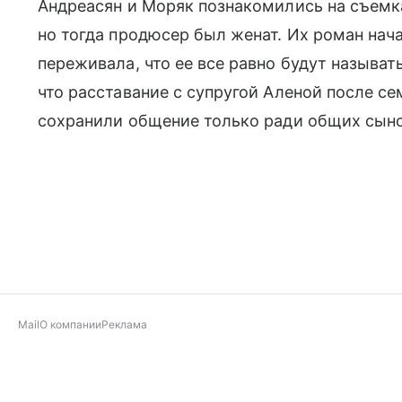
Андреасян и Моряк познакомились на съемк
но тогда продюсер был женат. Их роман нач
переживала, что ее все равно будут называт
что расставание с супругой Аленой после с
сохранили общение только ради общих сыно
Mail
О компании
Реклама