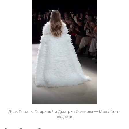
Дочь Полины Гагариной и Дмитрия Исхакова — Мия / фото:
соцсети