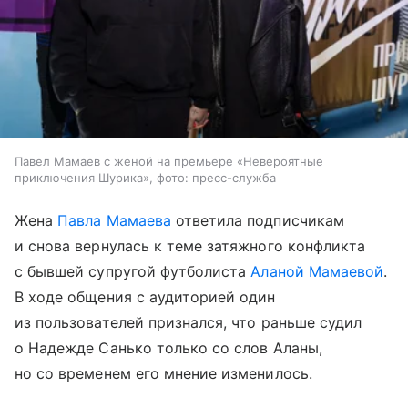
Павел Мамаев с женой на премьере «Невероятные
приключения Шурика», фото: пресс-служба
Жена
Павла Мамаева
ответила подписчикам
и снова вернулась к теме затяжного конфликта
с бывшей супругой футболиста
Аланой Мамаевой
.
В ходе общения с аудиторией один
из пользователей признался, что раньше судил
о Надежде Санько только со слов Аланы,
но со временем его мнение изменилось.