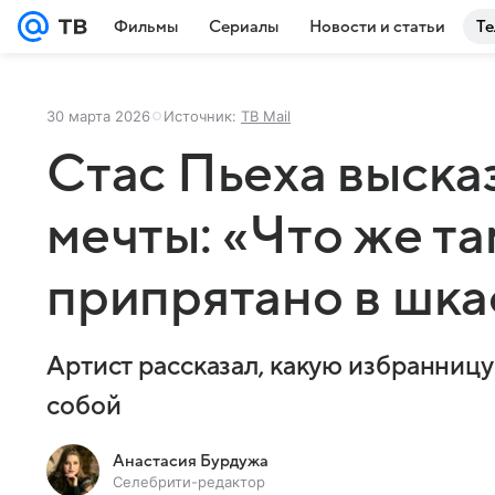
Фильмы
Сериалы
Новости и статьи
Те
30 марта 2026
Источник:
ТВ Mail
Стас Пьеха выска
мечты: «Что же та
припрятано в шк
Артист рассказал, какую избранницу
собой
Анастасия Бурдужа
Селебрити-редактор