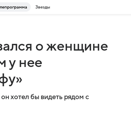
лепрограмма
Звезды
зался о женщине
м у нее
афу»
 он хотел бы видеть рядом с