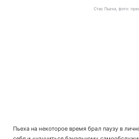
Стас Пьеха, фото: пр
Пьеха на некоторое время брал паузу в личн
себя и «научиться банальному самообслужи