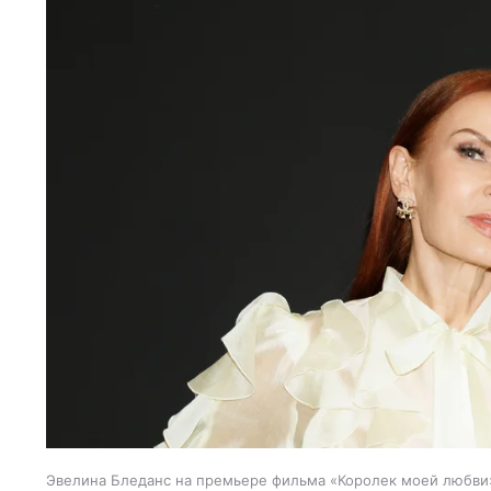
Эвелина Бледанс на премьере фильма «Королек моей любви»