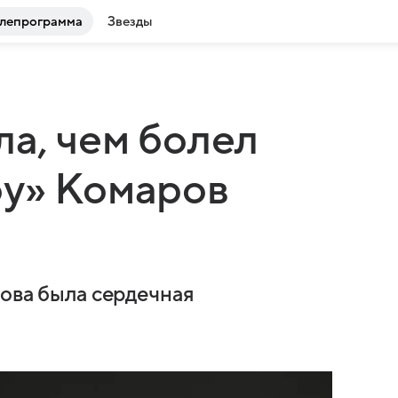
лепрограмма
Звезды
ла, чем болел
оу» Комаров
рова была сердечная