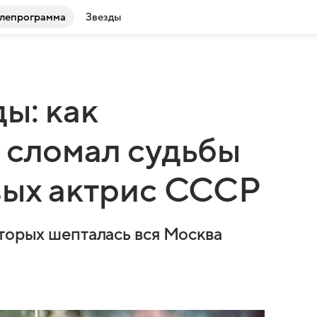
лепрограмма
Звезды
ы: как
 сломал судьбы
вых актрис СССР
оторых шепталась вся Москва