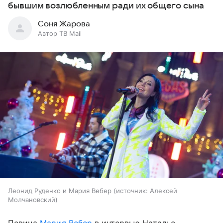
бывшим возлюбленным ради их общего сына
Соня Жарова
Автор ТВ Mail
Леонид Руденко и Мария Вебер
источник:
Алексей
Молчановский
Певица
Мария Вебер
в интервью Наталье