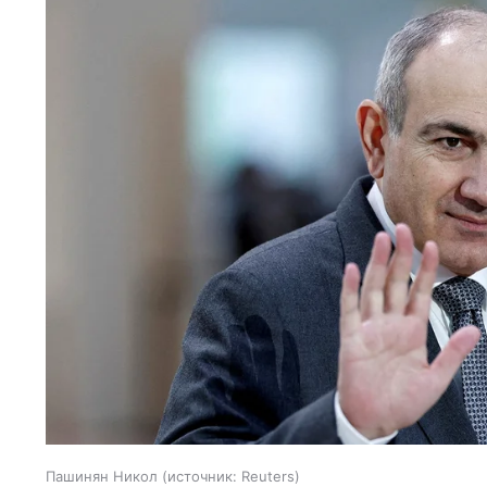
Пашинян Никол
источник:
Reuters