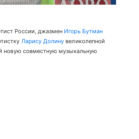
ртист России, джазмен
Игорь Бутман
ртистку
Ларису Долину
великолепной
ней новую совместную музыкальную