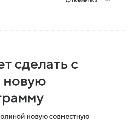
Поделиться
т сделать с
 новую
грамму
 Долиной новую совместную