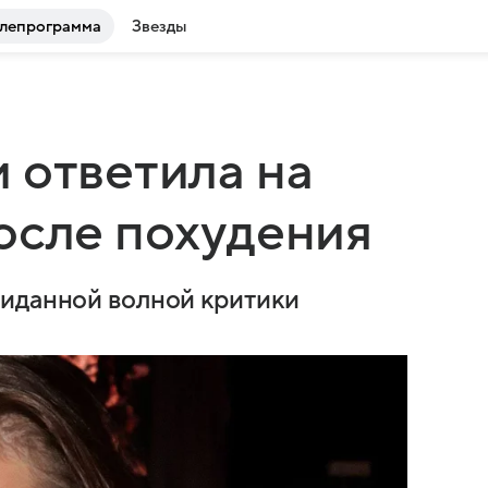
лепрограмма
Звезды
 ответила на
осле похудения
жиданной волной критики