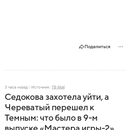
Поделиться
3 часа назад
Источник:
ТВ Mail
Седокова захотела уйти, а
Череватый перешел к
Темным: что было в 9-м
выпуске «Мастера игры-2»