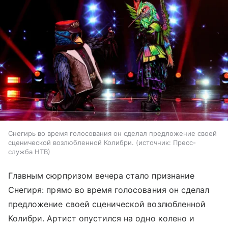
Снегирь во время голосования он сделал предложение своей
сценической возлюбленной Колибри.
источник:
Пресс-
служба НТВ
Главным сюрпризом вечера стало признание
Снегиря: прямо во время голосования он сделал
предложение своей сценической возлюбленной
Колибри. Артист опустился на одно колено и