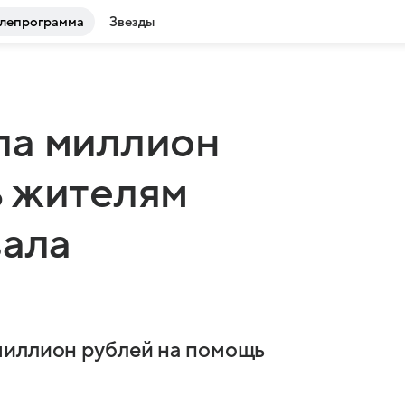
лепрограмма
Звезды
ла миллион
ь жителям
вала
миллион рублей на помощь