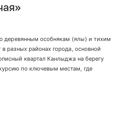
чая»
го деревянным особнякам (ялы) и тихим
 в разных районах города, основной
описный квартал Канлыджа на берегу
курсию по ключевым местам, где