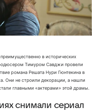
 преимущественно в исторических
 продюсером Тимуром Савджи провели
твие романа Решата Нури Гюнтекина в
а. Они не строили декорации, а нашли
стали главными «актерами» этой драмы.
циях снимали сериал