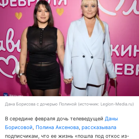
Дана Борисова с дочерью Полиной
источник:
Legion-Media.ru
В середине февраля дочь телеведущей
Даны
Борисовой
,
Полина Аксенова
,
рассказывала
подписчикам, что ее жизнь «пошла под откос из-