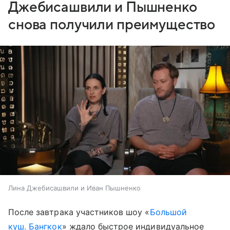
Джебисашвили и Пышненко
снова получили преимущество
Лина Джебисашвили и Иван Пышненко
После завтрака участников шоу «
Большой
куш. Бангкок
» ждало быстрое индивидуальное