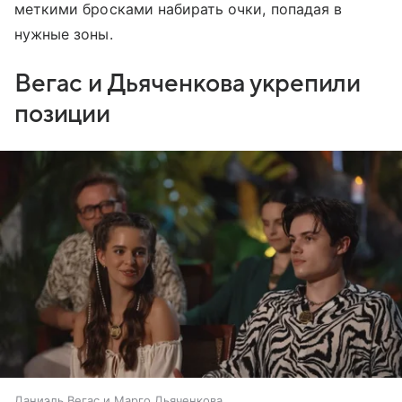
меткими бросками набирать очки, попадая в
нужные зоны.
Вегас и Дьяченкова укрепили
позиции
Даниэль Вегас и Марго Дьяченкова