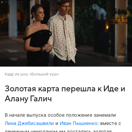
Кадр из шоу «Большой куш»
Золотая карта перешла к Иде и
Алану Галич
В начале выпуска особое положение занимали
Лина Джебисашвили
и
Иван Пышненко
: вместе с
денежным чемоданом им досталась золотая