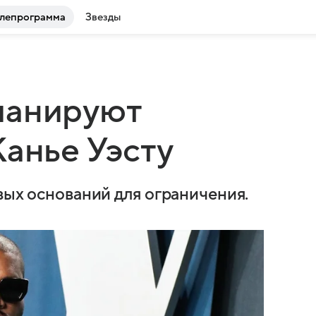
лепрограмма
Звезды
ланируют
Канье Уэсту
вых оснований для ограничения.