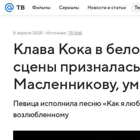
Фильмы
Сериалы
Новости и статьи
Те
9 апреля 2026
Источник:
ТВ Mail
Клава Кока в бело
сцены призналась
Масленникову, ум
Певица исполнила песню «Как я люб
возлюбленному