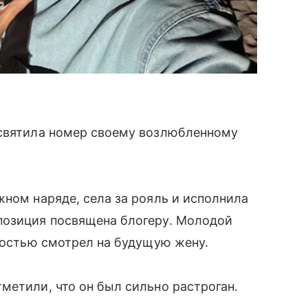
святила номер своему возлюбленному
жном наряде, села за рояль и исполнила
позиция посвящена блогеру. Молодой
жностью смотрел на будущую жену.
метили, что он был сильно растроган.