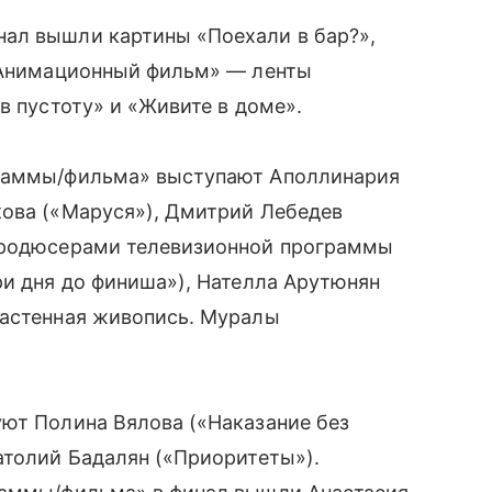
ал вышли картины «Поехали в бар?»,
 «Анимационный фильм» — ленты
в пустоту» и «Живите в доме».
граммы/фильма» выступают Аполлинария
кова («Маруся»), Дмитрий Лебедев
 продюсерами телевизионной программы
ри дня до финиша»), Нателла Арутюнян
Настенная живопись. Муралы
уют Полина Вялова («Наказание без
атолий Бадалян («Приоритеты»).