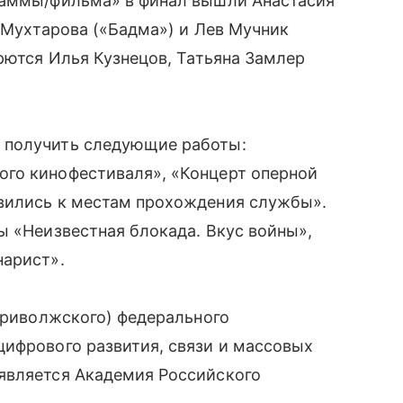
раммы/фильма» в финал вышли Анастасия
я Мухтарова («Бадма») и Лев Мучник
орются Илья Кузнецов, Татьяна Замлер
 получить следующие работы:
го кинофестиваля», «Концерт оперной
вились к местам прохождения службы».
ы «Неизвестная блокада. Вкус войны»,
нарист».
(Приволжского) федерального
цифрового развития, связи и массовых
является Академия Российского