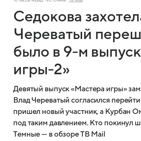
Седокова захотела
Череватый переше
было в 9-м выпус
игры-2»
Девятый выпуск «Мастера игры» зам
Влад Череватый согласился перейти 
пришел новый участник, а Курбан О
под таким давлением. Кто покинул 
Темные — в обзоре ТВ Mail