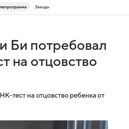
лепрограмма
Звезды
и Би потребовал
т на отцовство
НК-тест на отцовство ребенка от