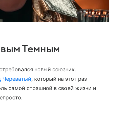
овым Темным
отребовался новый союзник.
д Череватый
, который на этот раз
оль самой страшной в своей жизни и
непросто.