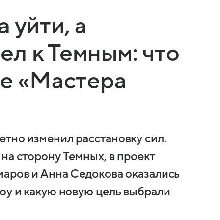
 уйти, а
л к Темным: что
ке «Мастера
етно изменил расстановку сил.
на сторону Темных, в проект
маров и Анна Седокова оказались
шоу и какую новую цель выбрали