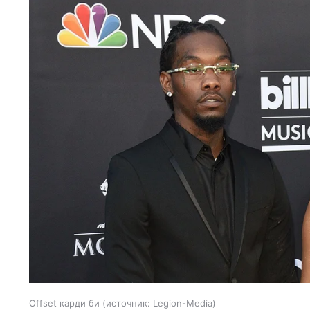
Offset карди би
источник:
Legion-Media