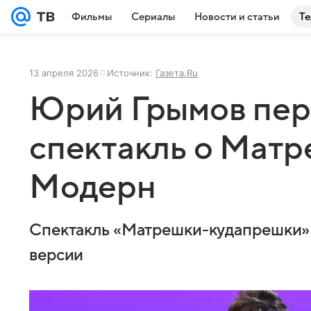
Фильмы
Сериалы
Новости и статьи
Те
13 апреля 2026
Источник:
Газета.Ru
Юрий Грымов пер
спектакль о Матр
Модерн
Спектакль «Матрешки-кудапрешки» 
версии