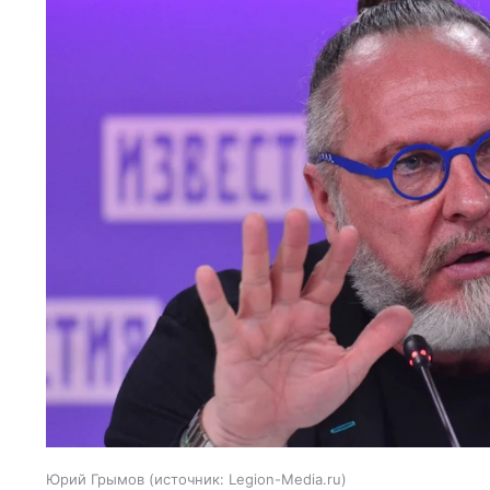
Юрий Грымов
источник:
Legion-Media.ru