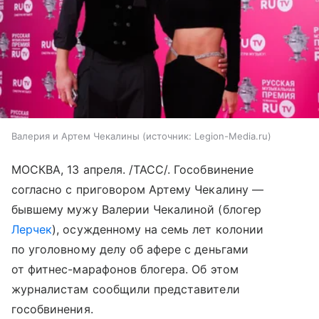
Валерия и Артем Чекалины
источник:
Legion-Media.ru
МОСКВА, 13 апреля. /ТАСС/. Гособвинение
согласно с приговором Артему Чекалину —
бывшему мужу Валерии Чекалиной (блогер
Лерчек
), осужденному на семь лет колонии
по уголовному делу об афере с деньгами
от фитнес-марафонов блогера. Об этом
журналистам сообщили представители
гособвинения.