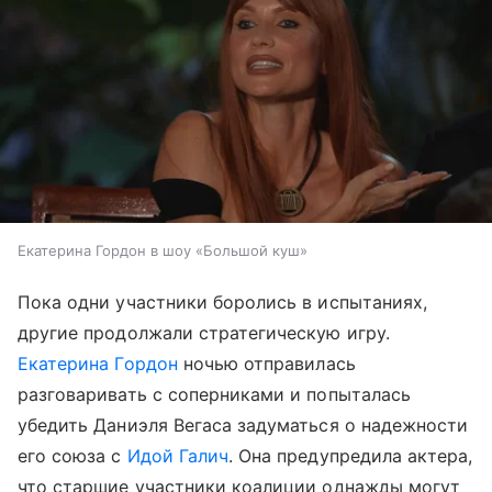
Екатерина Гордон в шоу «Большой куш»
Пока одни участники боролись в испытаниях,
другие продолжали стратегическую игру.
Екатерина Гордон
ночью отправилась
разговаривать с соперниками и попыталась
убедить Даниэля Вегаса задуматься о надежности
его союза с
Идой Галич
. Она предупредила актера,
что старшие участники коалиции однажды могут