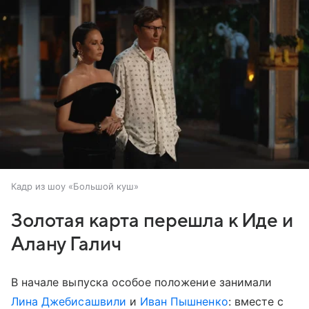
Кадр из шоу «Большой куш»
Золотая карта перешла к Иде и
Алану Галич
В начале выпуска особое положение занимали
Лина Джебисашвили
и
Иван Пышненко
: вместе с