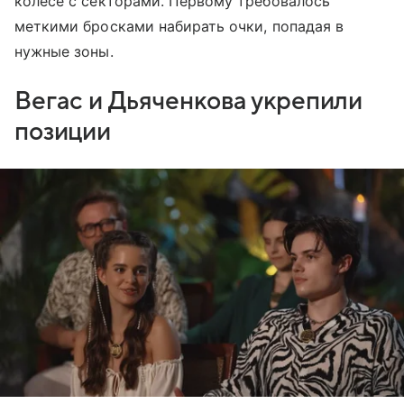
колесе с секторами. Первому требовалось
меткими бросками набирать очки, попадая в
нужные зоны.
Вегас и Дьяченкова укрепили
позиции