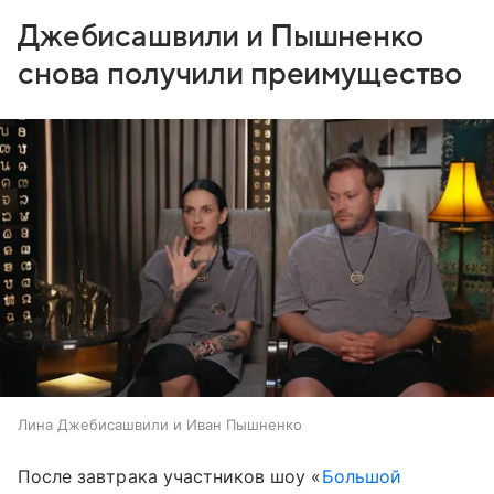
Джебисашвили и Пышненко
снова получили преимущество
Лина Джебисашвили и Иван Пышненко
После завтрака участников шоу «
Большой