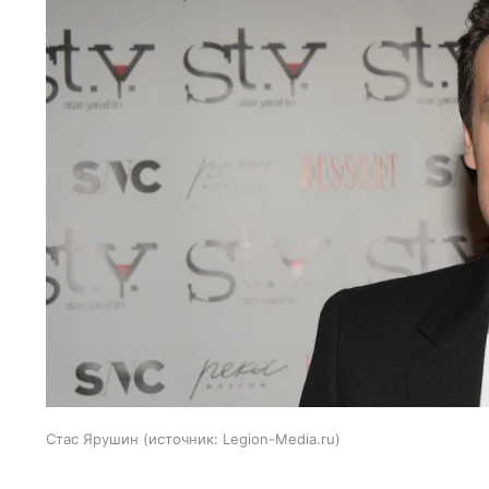
Стас Ярушин
источник:
Legion-Media.ru