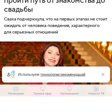
пройти путь от знакомства до
свадьбы
Сваха подчеркнула, что на первых этапах не стоит
ожидать от человека поведения, характерного
для серьезных отношений
Используем
технологии рекомендаций
Расписание
Прямой эфир
Напоминания
Новости ТВ
Выберите комментарий
Выберите комментарий
Роза Сябитова
источник:
Legion-Media.ru