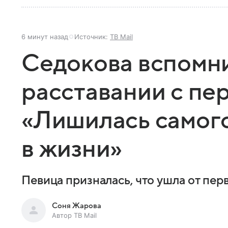
6 минут назад
Источник:
ТВ Mail
Седокова вспомн
расставании с пе
«Лишилась самог
в жизни»
Певица призналась, что ушла от перв
Соня Жарова
Автор ТВ Mail