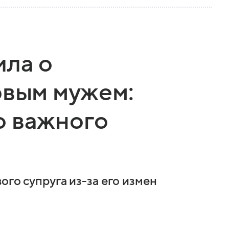
ила о
рвым мужем:
о важного
ого супруга из-за его измен