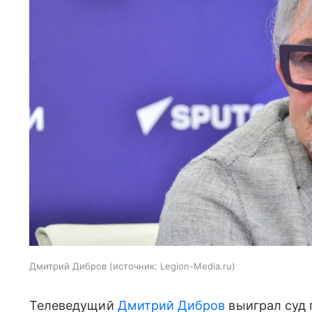
Дмитрий Дибров
источник:
Legion-Media.ru
Телеведущий
Дмитрий Дибров
выиграл суд 