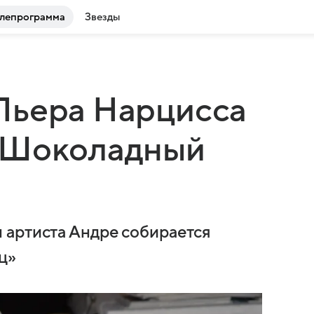
лепрограмма
Звезды
Пьера Нарцисса
«Шоколадный
 артиста Андре собирается
ц»