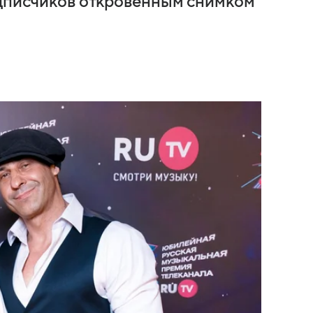
одписчиков откровенным снимком