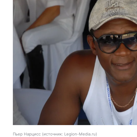
Пьер Нарцисс
источник:
Legion-Media.ru