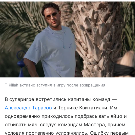
T-Killah активно вступил в игру после возвращения
В суперигре встретились капитаны команд —
Александр Тарасов
и Торнике Квитатиани. Им
одновременно приходилось подбрасывать яйцо и
отбивать мяч, следуя командам Мастера, причем
условия постепенно усложнялись. Ошибку первым