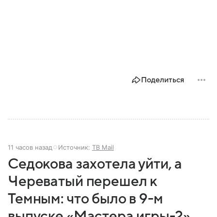
Поделиться
11 часов назад
Источник:
ТВ Mail
Седокова захотела уйти, а
Череватый перешел к
Темным: что было в 9-м
выпуске «Мастера игры-2»