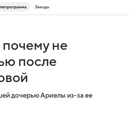
лепрограмма
Звезды
 почему не
ью после
овой
ршей дочерью Ариелы из-за ее