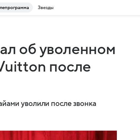
лепрограмма
Звезды
ал об уволенном
Vuitton после
айами уволили после звонка