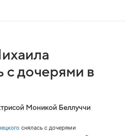
Михаила
ь с дочерями в
актрисой Моникой Беллуччи
рецкого
снялась с дочерями