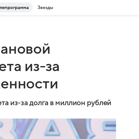
лепрограмма
Звезды
лановой
ета из-за
женности
та из-за долга в миллион рублей