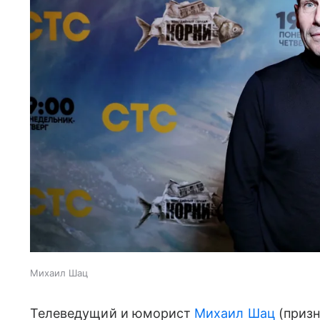
Михаил Шац
Телеведущий и юморист
Михаил Шац
(призн