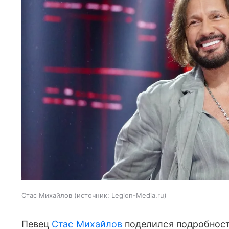
Стас Михайлов
источник:
Legion-Media.ru
Певец
Стас Михайлов
поделился подробност