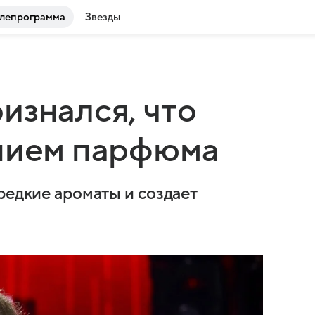
лепрограмма
Звезды
изнался, что
анием парфюма
редкие ароматы и создает