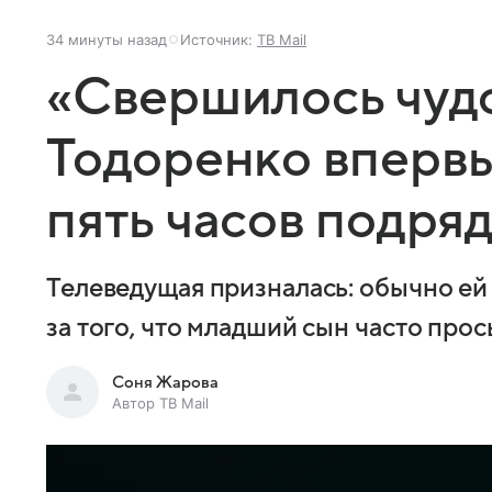
34 минуты назад
Источник:
ТВ Mail
«Свершилось чудо
Тодоренко впервы
пять часов подря
Телеведущая призналась: обычно ей 
за того, что младший сын часто про
Соня Жарова
Автор ТВ Mail