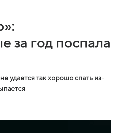
»:
е за год поспала
д
не удается так хорошо спать из-
сыпается