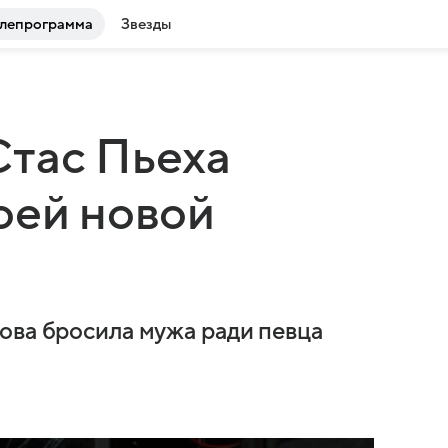
лепрограмма
Звезды
Стас Пьеха
оей новой
ова бросила мужа ради певца