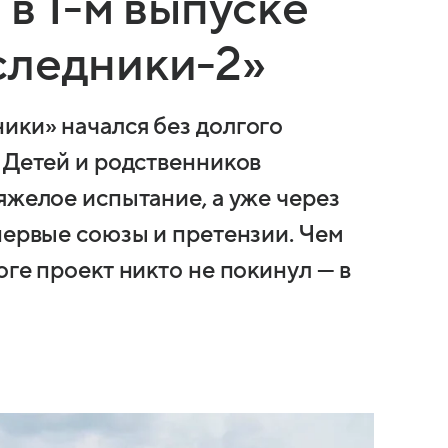
 в 1-м выпуске
следники-2»
ики» начался без долгого
 Детей и родственников
яжелое испытание, а уже через
первые союзы и претензии. Чем
оге проект никто не покинул — в