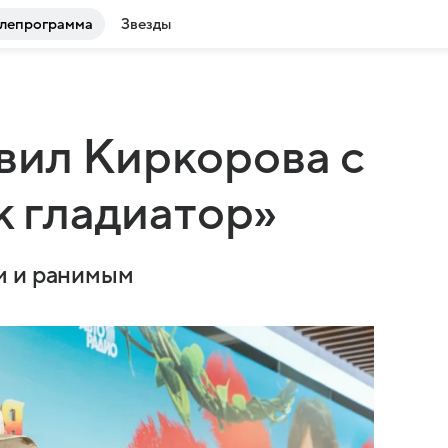
лепрограмма
Звезды
вил Киркорова с
к гладиатор»
м и ранимым