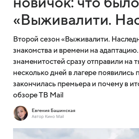
новичок: что было
«Выживалити. На
Второй сезон «Выживалити. Наследн
знакомства и времени на адаптацию.
знаменитостей сразу отправили на т
несколько дней в лагере появились 
закончилась премьера и почему в ит
обзоре ТВ Mail
Евгения Башинская
Автор Кино Mail