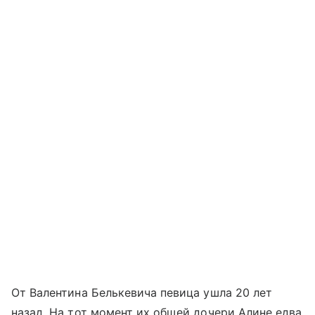
От Валентина Белькевича певица ушла 20 лет
назад. На тот момент их общей дочери Алине едва